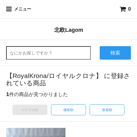
0
メニュー
北欧Lagom
検索
【RoyalKrona/ロイヤルクロナ】 に登録さ
れている商品
1
件の商品が見つかりました
おすすめ順
価格順
新着順