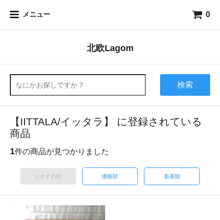
0
メニュー
北欧Lagom
検索
【IITTALA/イッタラ】 に登録されている
商品
1
件の商品が見つかりました
おすすめ順
価格順
新着順