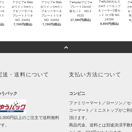
ア●RUSKA/ルス
ガブリ
アラビア● Riikk
ア●
アラビア● Riikk
ア●Apila/アピラ●
カ●ティーカップ
ャン
a/リイッカ●カッ
カ
a/リイッカ●カッ
プレート14cm2
＆ソーサー2客セ
/キ
プ＆ソーサー＆
＆
プ＆ソーサー＆
枚セット NO.2
ット ロゴ有 NO.
ウス
プレートトリオ
有
プレートトリオ
4525
24268
NO. 24492
4
NO. 24491
17,380円(税込)
8,800円(税込)
税込)
7,700円(税込)
7,700円(税込)
配送・送料について
支払い方法について
ゆうパック
コンビニ
ファミリーマート／ローソン／セ
コーマート／ミニストップがご利
15,000円以上のご注文で送料無料
頂けます。
です。
商品代金、送料とは別途決済手数