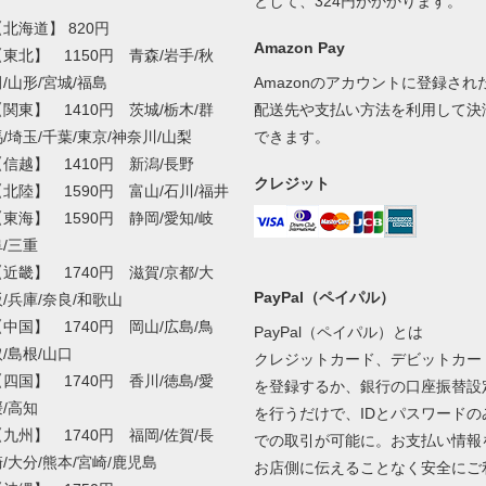
として、324円がかかります。
北海道】 820円
Amazon Pay
【東北】 1150円 青森/岩手/秋
/山形/宮城/福島
Amazonのアカウントに登録され
【関東】 1410円 茨城/栃木/群
配送先や支払い方法を利用して決
/埼玉/千葉/東京/神奈川/山梨
できます。
【信越】 1410円 新潟/長野
クレジット
【北陸】 1590円 富山/石川/福井
【東海】 1590円 静岡/愛知/岐
阜/三重
【近畿】 1740円 滋賀/京都/大
PayPal（ペイパル）
阪/兵庫/奈良/和歌山
【中国】 1740円 岡山/広島/鳥
PayPal（ペイパル）とは
/島根/山口
クレジットカード、デビットカー
【四国】 1740円 香川/徳島/愛
を登録するか、銀行の口座振替設
媛/高知
を行うだけで、IDとパスワードの
【九州】 1740円 福岡/佐賀/長
での取引が可能に。お支払い情報
/大分/熊本/宮崎/鹿児島
お店側に伝えることなく安全にご