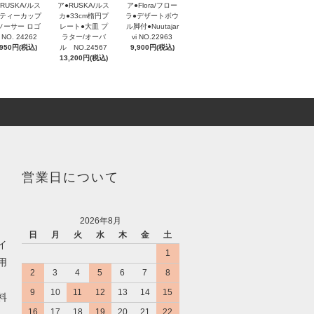
RUSKA/ルス
ア●RUSKA/ルス
ア●Flora/フロー
●ティーカップ
カ●33cm楕円プ
ラ●デザートボウ
ソーサー ロゴ
レート●大皿 プ
ル脚付●Nuutajar
 NO. 24262
ラター/オーバ
vi NO.22963
,950円(税込)
ル NO.24567
9,900円(税込)
13,200円(税込)
営業日について
2026年8月
日
月
火
水
木
金
土
イ
1
用
2
3
4
5
6
7
8
9
10
11
12
13
14
15
料
16
17
18
19
20
21
22