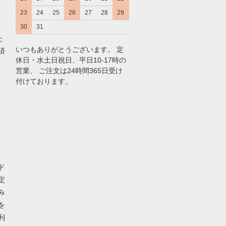
23
24
25
26
27
28
29
30
31
た
いつもありがとうございます。 定
済
休日・水土日祝日、平日10-17時の
営業、 ご注文は24時間365日受け
付けております。
ド
定
み
を
利