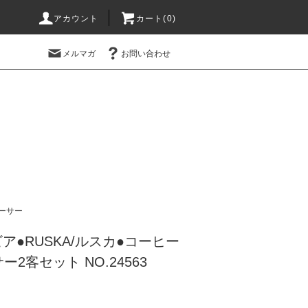
アカウント
カート(0)
メルマガ
お問い合わせ
ーサー
ラビア●RUSKA/ルスカ●コーヒー
2客セット NO.24563