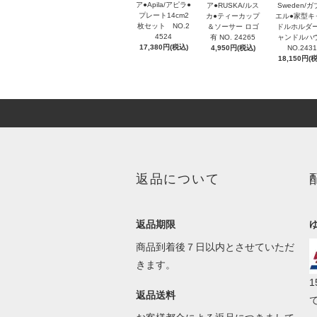
ア●Apila/アピラ●
Sweden/
ア●RUSKA/ルス
プレート14cm2
エル●家型キ
カ●ティーカップ
枚セット NO.2
ドルホルダー
＆ソーサー ロゴ
4524
ャンドルハ
有 NO. 24265
17,380円(税込)
NO.2431
4,950円(税込)
18,150円(
返品について
返品期限
商品到着後７日以内とさせていただ
きます。
返品送料