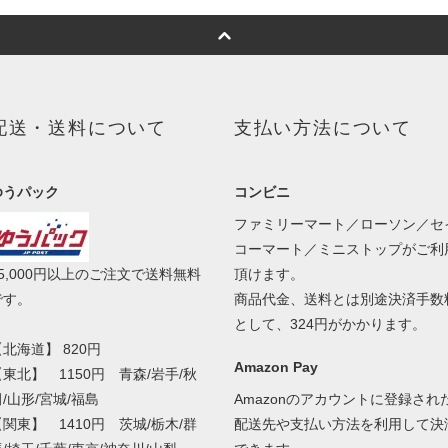
配送・送料について
支払い方法について
ゆうパック
コンビニ
ファミリーマート／ローソン／セ
コーマート／ミニストップがご利
15,000円以上のご注文で送料無料
頂けます。
です。
商品代金、送料とは別途決済手数
として、324円がかかります。
北海道】 820円
Amazon Pay
【東北】 1150円 青森/岩手/秋
/山形/宮城/福島
Amazonのアカウントに登録され
【関東】 1410円 茨城/栃木/群
配送先や支払い方法を利用して決