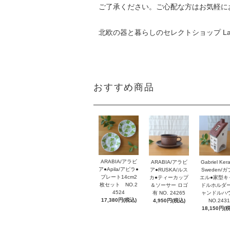
ご了承ください。ご心配な方はお気軽に
北欧の器と暮らしのセレクトショップ La
おすすめ商品
ARABIA/アラビ
Gabriel Ker
ARABIA/アラビ
ア●Apila/アピラ●
Sweden/
ア●RUSKA/ルス
プレート14cm2
エル●家型キ
カ●ティーカップ
枚セット NO.2
ドルホルダー
＆ソーサー ロゴ
4524
ャンドルハ
有 NO. 24265
17,380円(税込)
NO.2431
4,950円(税込)
18,150円(