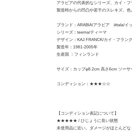
アラビアの代表的なシリーズ、カイ・フ
製造時からの凹凸や若干のスレキズ、色
ブランド：ARABIA/アラビア iittala/
シリーズ：teema/ティーマ
デザイン：KAJ FRANCK/カイ・フラン
製造年：1981-2005年
生産国 ：フィンランド
サイズ：カップφ8.2cm 高さ6cm ソーサーφ
コンディション：★★★☆☆
【コンディション表記について】
★★★★★ / ひじょうに良い状態
未使用品に近い。ダメージがほとんどな