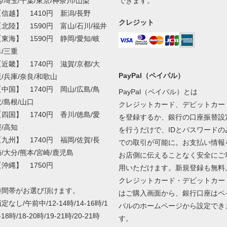
/埼玉/千葉/東京/神奈川/山梨
できます。
【信越】 1410円 新潟/長野
クレジット
【北陸】 1590円 富山/石川/福井
【東海】 1590円 静岡/愛知/岐
阜/三重
【近畿】 1740円 滋賀/京都/大
PayPal（ペイパル）
阪/兵庫/奈良/和歌山
【中国】 1740円 岡山/広島/鳥
PayPal（ペイパル）とは
/島根/山口
クレジットカード、デビットカー
【四国】 1740円 香川/徳島/愛
を登録するか、銀行の口座振替設
媛/高知
を行うだけで、IDとパスワードの
【九州】 1740円 福岡/佐賀/長
での取引が可能に。お支払い情報
/大分/熊本/宮崎/鹿児島
お店側に伝えることなく安全にご
【沖縄】 1750円
用いただけます。新規登録も無料
クレジットカード・デビットカー
時間帯がお選び頂けます。
はご購入画面から、銀行口座はペ
定なし/午前中/12-14時/14-16時/1
パルのホームページから設定でき
-18時/18-20時/19-21時/20-21時
す。