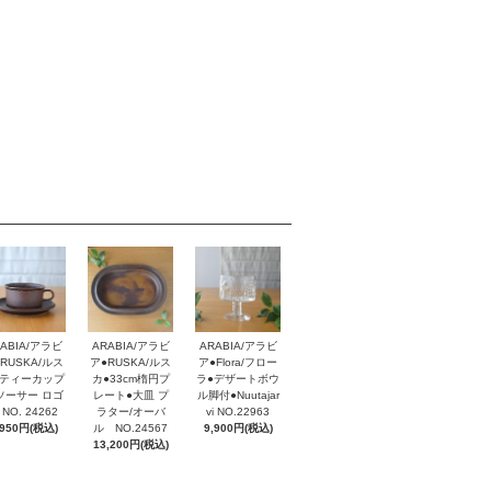
ABIA/アラビ
ARABIA/アラビ
ARABIA/アラビ
RUSKA/ルス
ア●RUSKA/ルス
ア●Flora/フロー
●ティーカップ
カ●33cm楕円プ
ラ●デザートボウ
ソーサー ロゴ
レート●大皿 プ
ル脚付●Nuutajar
 NO. 24262
ラター/オーバ
vi NO.22963
,950円(税込)
ル NO.24567
9,900円(税込)
13,200円(税込)