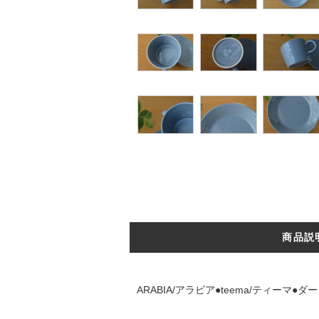
商品説
ARABIA/アラビア●teema/ティーマ●