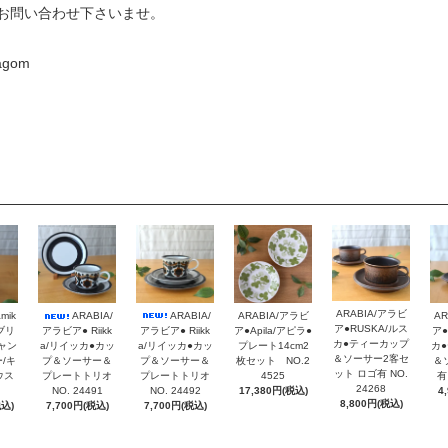
お問い合わせ下さいませ。
gom
ARABIA/アラビ
amik
ARABIA/
AR
ARABIA/
ARABIA/アラビ
ア●RUSKA/ルス
ガブリ
アラビア● Riikk
ア●
アラビア● Riikk
ア●Apila/アピラ●
カ●ティーカップ
ャン
a/リイッカ●カッ
カ
a/リイッカ●カッ
プレート14cm2
＆ソーサー2客セ
/キ
プ＆ソーサー＆
＆
プ＆ソーサー＆
枚セット NO.2
ット ロゴ有 NO.
ウス
プレートトリオ
有
プレートトリオ
4525
24268
NO. 24492
4
NO. 24491
17,380円(税込)
8,800円(税込)
税込)
7,700円(税込)
7,700円(税込)