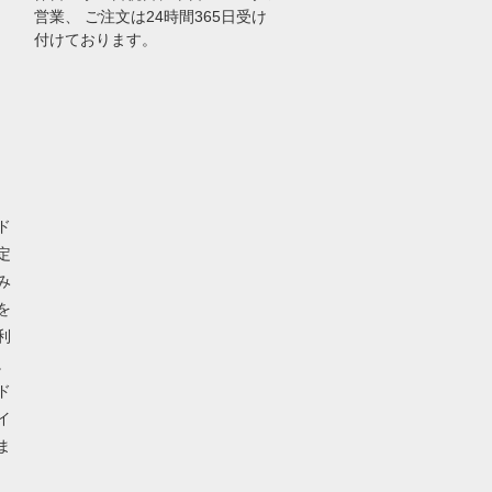
営業、 ご注文は24時間365日受け
付けております。
ド
定
み
を
利
。
ド
イ
ま